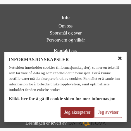
Info
Om oss
Spørsmål og svar
Personvern og vilkår
Kontakt oss
NIDAROS DOMKIRKES RESTAURERINGSARBEIDER
INFORMASJONSKAPSLER
L
Bispegaten 11, 7012 Trondheim
Nettsiden inneholder cookies (informasjonskapsler), som er en tekstfil
u
Sentralbord: +47 73 89 08 00
som tar vare på data og som inneholder informasjon. For å kunne
k
bestille varer må du akseptere bruk av cookies. Formålet er å samle inn
k
Besøkssenter og butikk: +47 41 53 15 84
informasjon for å forbedre brukeropplevelsen, samt optimalisere
v
e-post: Postmottak.ndr@nidarosdomen.no
i
innholdet for den enkelte bruker.
e-post booking: booking.ndr@nidarosdomen.no
n
Klikk her for å gå til cookie siden for mer informasjon
d
Betalingsalternativer
u
f
Jeg aksepterer
Jeg avviser
o
r
Løsningen er levert av
c