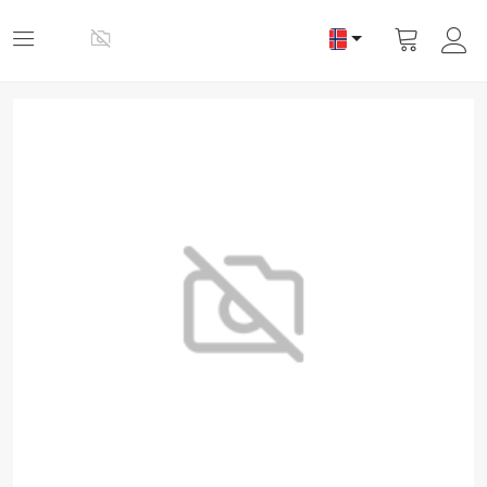
Vis
handlevogn