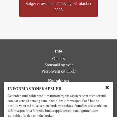
Salget er avsluttet nå tirsdag, 31 oktober
2023
Info
Om oss
Spørsmål og svar
Personvern og vilkår
Kontakt oss
NIDAROS DOMKIRKES RESTAURERINGSARBEIDER
INFORMASJONSKAPSLER
L
Bispegaten 11, 7012 Trondheim
Nettsiden inneholder cookies (informasjonskapsler), som er en tekstfil
u
Sentralbord: +47 73 89 08 00
som tar vare på data og som inneholder informasjon. For å kunne
k
bestille varer må du akseptere bruk av cookies. Formålet er å samle inn
k
Besøkssenter og butikk: +47 41 53 15 84
informasjon for å forbedre brukeropplevelsen, samt optimalisere
v
e-post: Postmottak.ndr@nidarosdomen.no
i
innholdet for den enkelte bruker.