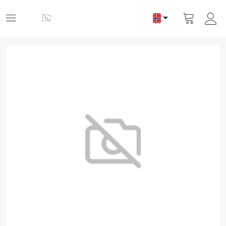
Vis
handlevogn