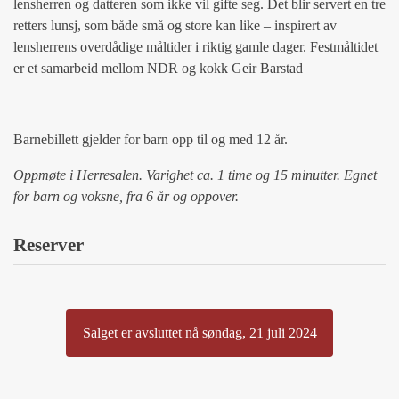
lensherren og datteren som ikke vil gifte seg. Det blir servert en tre
retters lunsj, som både små og store kan like – inspirert av
lensherrens overdådige måltider i riktig gamle dager. Festmåltidet
er et samarbeid mellom NDR og kokk Geir Barstad
Barnebillett gjelder for barn opp til og med 12 år.
Oppmøte i Herresalen. Varighet ca. 1 time og 15 minutter. Egnet
for barn og voksne, fra 6 år og oppover.
Reserver
Salget er avsluttet nå søndag, 21 juli 2024