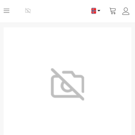
Vis
handlevogn