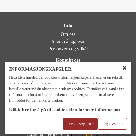
Info
Om oss
Spørsmål og svar
Personvern og vilkår
Kontakt oss
NIDAROS DOMKIRKES RESTAURERINGSARBEIDER
INFORMASJONSKAPSLER
L
Bispegaten 11, 7012 Trondheim
Nettsiden inneholder cookies (informasjonskapsler), som er en tekstfil
u
Sentralbord: +47 73 89 08 00
som tar vare på data og som inneholder informasjon. For å kunne
k
bestille varer må du akseptere bruk av cookies. Formålet er å samle inn
k
Besøkssenter og butikk: +47 41 53 15 84
informasjon for å forbedre brukeropplevelsen, samt optimalisere
v
e-post: Postmottak.ndr@nidarosdomen.no
i
innholdet for den enkelte bruker.
e-post booking: booking.ndr@nidarosdomen.no
n
Klikk her for å gå til cookie siden for mer informasjon
d
Betalingsalternativer
u
f
Jeg aksepterer
Jeg avviser
o
r
Løsningen er levert av