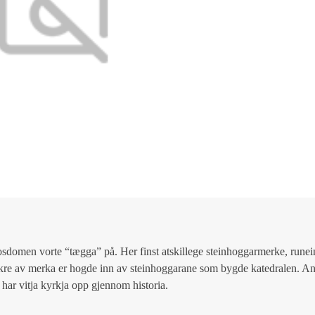
domen vorte “tægga” på. Her finst atskillege steinhoggarmerke, runein
Nokre av merka er hogde inn av steinhoggarane som bygde katedralen. An
m har vitja kyrkja opp gjennom historia.