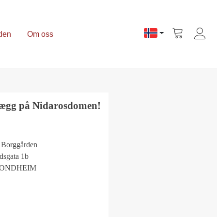
den
Om oss
Vis
handlevogn
tægg på Nidarosdomen!
 Borggården
dsgata 1b
TRONDHEIM