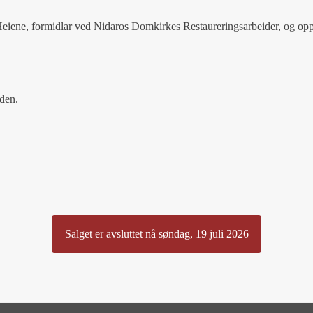
eiene, formidlar ved Nidaros Domkirkes Restaureringsarbeider, og op
den.
Salget er avsluttet nå søndag, 19 juli 2026